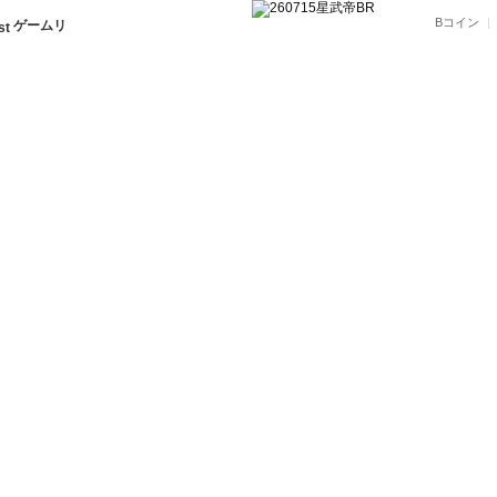
Bコイン
ゲームリ
運営会社
利用規約
プライバシーポリシー
Copyright © BRAEVE Co., Ltd. All rights reserve
Copyright © 2024 WHITE DOG STUDIO Co.,Ltd. Al